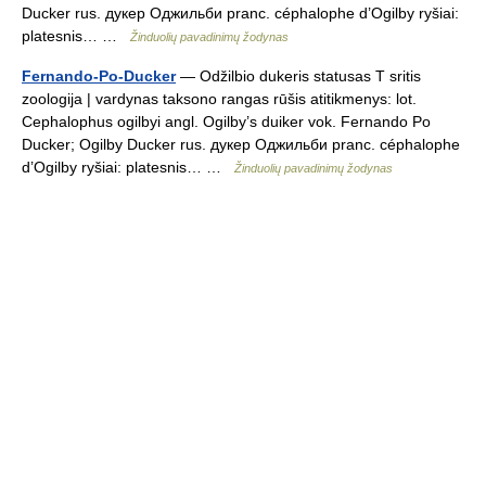
Ducker rus. дукер Оджильби pranc. céphalophe d’Ogilby ryšiai:
platesnis… …
Žinduolių pavadinimų žodynas
Fernando-Po-Ducker
— Odžilbio dukeris statusas T sritis
zoologija | vardynas taksono rangas rūšis atitikmenys: lot.
Cephalophus ogilbyi angl. Ogilby’s duiker vok. Fernando Po
Ducker; Ogilby Ducker rus. дукер Оджильби pranc. céphalophe
d’Ogilby ryšiai: platesnis… …
Žinduolių pavadinimų žodynas