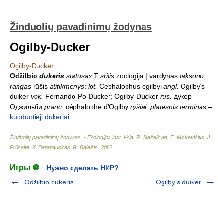
Žinduolių pavadinimų žodynas
Ogilby-Ducker
Ogilby-Ducker
Odžilbio
dukeris
statusas
T
sritis
zoologija | vardynas
taksono
rangas
rūšis
atitikmenys
:
lot.
Cephalophus ogilbyi
angl.
Ogilby’s
duiker
vok.
Fernando-Po-Ducker; Ogilby-Ducker
rus.
дукер
Оджильби
pranc.
céphalophe d’Ogilby
ryšiai
:
platesnis terminas
–
kuoduotieji dukeriai
Žinduolių pavadinimų žodynas. - Ekologijos inst. l-kla
.
R. Mažeikytė, E. Mickevičius, J.
Prūsaitė, K. Baranauskas, R. Baleišis
.
2002
.
Игры ⚽
Нужно сделать НИР?
Odžilbio dukeris
Ogilby’s duiker