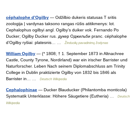
céphalophe d’Ogilby
— Odžilbio dukeris statusas T sritis
zoologija | vardynas taksono rangas rūšis atitikmenys: lot.
Cephalophus ogilbyi angl. Ogilby’s duiker vok. Fernando Po
Ducker; Ogilby Ducker rus. дукер Оджильби pranc. céphalophe
d’Ogilby ryšiai: platesnis… …
Žinduolių pavadinimų žodynas
William Ogilby
— (* 1808; † 1. September 1873 in Altnachree
Castle, County Tyrone, Nordirland) war ein irischer Barrister und
Naturforscher. Leben Nach seinem Diplomabschluss am Trinity
College in Dublin praktizierte Ogilby von 1832 bis 1846 als
Barrister in… …
Deutsch Wikipedia
Cephalophinae
— Ducker Blauducker (Philantomba monticola)
Systematik Unterklasse: Höhere Säugetiere (Eutheria) …
Deutsch
Wikipedia