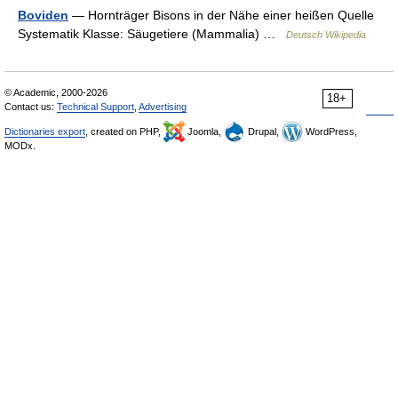
Boviden
— Hornträger Bisons in der Nähe einer heißen Quelle
Systematik Klasse: Säugetiere (Mammalia) …
Deutsch Wikipedia
© Academic, 2000-2026
18+
Contact us:
Technical Support
,
Advertising
Dictionaries export
, created on PHP,
Joomla,
Drupal,
WordPress,
MODx.