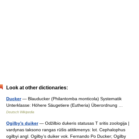
Look at other dictionaries:
Ducker
— Blauducker (Philantomba monticola) Systematik
Unterklasse: Höhere Säugetiere (Eutheria) Überordnung …
Deutsch Wikipedia
Ogilby’s duiker
— Odžilbio dukeris statusas T sritis zoologija |
vardynas taksono rangas rūšis atitikmenys: lot. Cephalophus
ogilbyi angl. Ogilby’s duiker vok. Fernando Po Ducker; Ogilby