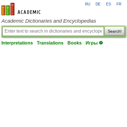
RU
DE
ES
FR
en-academic.com
Academic Dictionaries and Encyclopedias
Search!
Interpretations
Translations
Books
Игры ⚽